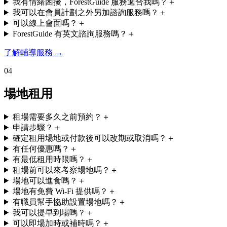
我有情緒困擾，ForestGuide 服務適合我嗎？
＋
我可以在會員計劃之外另加諮詢服務嗎？
＋
可以線上會面嗎？
＋
ForestGuide 有英文諮詢服務嗎？
＋
了解輔導服務
→
0
4
場地租用
租場需要多久之前預約？
＋
申請步驟？
＋
確定租用場地或付款後可以改期或取消嗎？
＋
有任何優惠嗎？
＋
有最低租用時限嗎？
＋
租場前可以來考察場地嗎？
＋
場地可以進食嗎？
＋
場地有免費 Wi-Fi 提供嗎？
＋
有職員幫手協助設置場地嗎？
＋
我可以提早到場嗎？
＋
可以即場加時或補時嗎？
＋