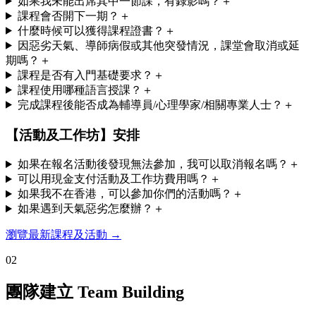
如果我未能出席其中一節課，有錄影嗎？
＋
課程會否開下一期？
＋
什麼時候可以獲得課程證書？
＋
因惡劣天氣、導師病假或其他突發情況，課堂會取消或延
期嗎？
＋
課程是否有入門基礎要求？
＋
課程使用哪種語言授課？
＋
完成課程後能否成為輔導員/心理學家/相關專業人士？
＋
【活動及工作坊】安排
如果在報名活動後發現無法參加，我可以取消報名嗎？
＋
可以用現金支付活動及工作坊費用嗎？
＋
如果我不在香港，可以參加你們的活動嗎？
＋
如果遇到天氣惡劣怎麼辦？
＋
瀏覽最新課程及活動
→
0
2
團隊建立 Team Building