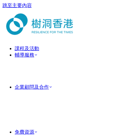
跳至主要內容
課程及活動
輔導服務
ForestGuide 教練式輔導
心理治療服務
臨床心理治療服務
情侶及婚姻輔導
企業顧問及合作
企業培訓
Team Building 團隊建立活動
MindForest EAP 僱員支援服務
Human Factor 企業顧問
成功個案
PsyTech 心理科技顧問
免費資源