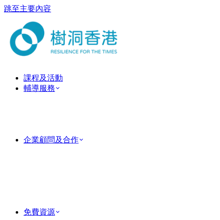
跳至主要內容
課程及活動
輔導服務
ForestGuide 教練式輔導
心理治療服務
臨床心理治療服務
情侶及婚姻輔導
企業顧問及合作
企業培訓
Team Building 團隊建立活動
MindForest EAP 僱員支援服務
Human Factor 企業顧問
成功個案
PsyTech 心理科技顧問
免費資源