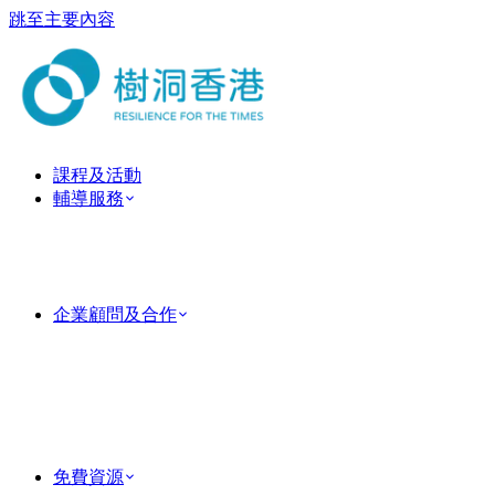
跳至主要內容
課程及活動
輔導服務
ForestGuide 教練式輔導
心理治療服務
臨床心理治療服務
情侶及婚姻輔導
企業顧問及合作
企業培訓
Team Building 團隊建立活動
MindForest EAP 僱員支援服務
Human Factor 企業顧問
成功個案
PsyTech 心理科技顧問
免費資源