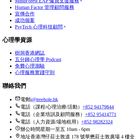
MindForest EAP 僱員支援服務
Human Factor 管理顧問服務
宣傳合作
成功個案
PsyTech 心理科技顧問
心理學資源
樹洞香港網誌
五分鐘心理學 Podcast
免費心理測驗
心理服務實踐守則
聯絡我們
電郵
i@treehole.hk
電話（課程/心理治療/活動）
+852 94179844
電話（企業培訓及顧問服務）
+852 95414771
電話（人力資源/場地租用）
+852 98282324
辦公時間
星期一至五 10am - 6pm
地址
香港灣仔莊士敦道 178 號華懋莊士敦廣場 4 樓全