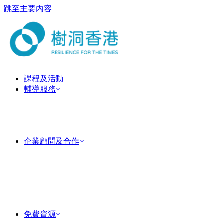
跳至主要內容
課程及活動
輔導服務
ForestGuide 教練式輔導
心理治療服務
臨床心理治療服務
情侶及婚姻輔導
企業顧問及合作
企業培訓
Team Building 團隊建立活動
MindForest EAP 僱員支援服務
Human Factor 企業顧問
成功個案
PsyTech 心理科技顧問
免費資源