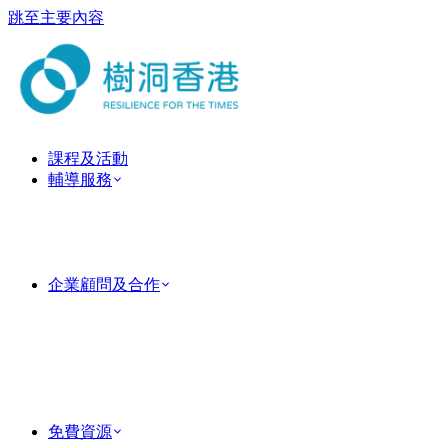
跳至主要內容
課程及活動
輔導服務
ForestGuide 教練式輔導
心理治療服務
臨床心理治療服務
情侶及婚姻輔導
企業顧問及合作
企業培訓
Team Building 團隊建立活動
MindForest EAP 僱員支援服務
Human Factor 企業顧問
成功個案
PsyTech 心理科技顧問
免費資源